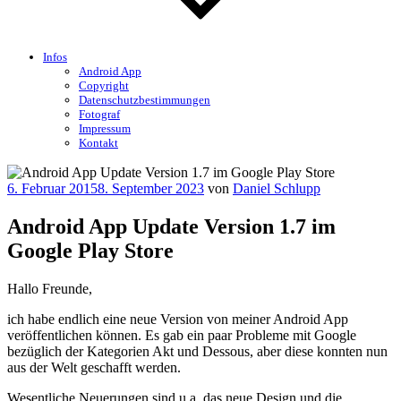
Infos
Android App
Copyright
Datenschutzbestimmungen
Fotograf
Impressum
Kontakt
Veröffentlicht
6. Februar 2015
8. September 2023
von
Daniel Schlupp
am
Android App Update Version 1.7 im
Google Play Store
Hallo Freunde,
ich habe endlich eine neue Version von meiner Android App
veröffentlichen können. Es gab ein paar Probleme mit Google
bezüglich der Kategorien Akt und Dessous, aber diese konnten nun
aus der Welt geschafft werden.
Wesentliche Neuerungen sind u.a. das neue Design und die