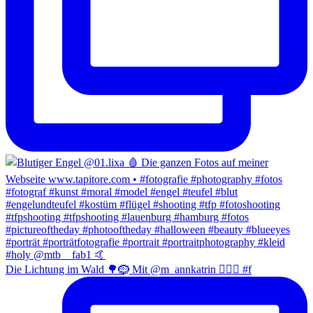
Die Lichtung im Wald 🌳🪹 Mit @m_annkatrin 🧍🏻‍♀️ #f