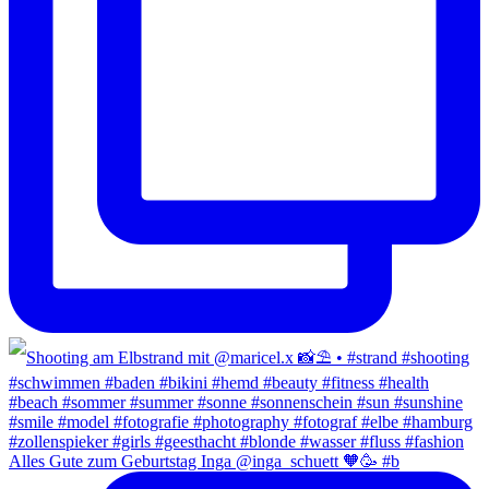
Alles Gute zum Geburtstag Inga @inga_schuett 🧡🥳 #b