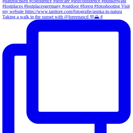
Taking a walk in the sunset with @loreenascd 🫶🌄 #