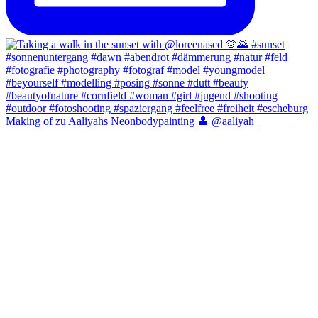
Making of zu Aaliyahs Neonbodypainting 👤 @aaliyah_