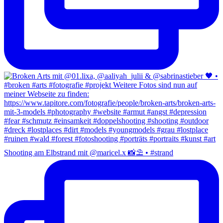
Shooting am Elbstrand mit @maricel.x 📸⛱️ • #strand