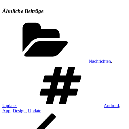
Ähnliche Beiträge
Kategorien
Nachrichten
,
Schlagwörter
Updates
Android
,
App
,
Design
,
Update
Beitragsnavigation
Vorheriger
Beitrag