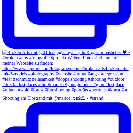
Shooting am Elbstrand mit @maricel.x 📸⛱️ • #strand