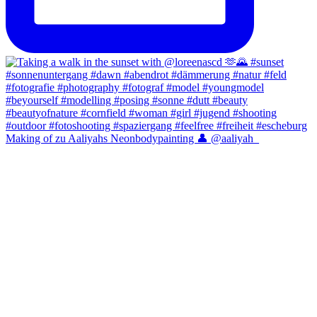
Making of zu Aaliyahs Neonbodypainting 👤 @aaliyah_