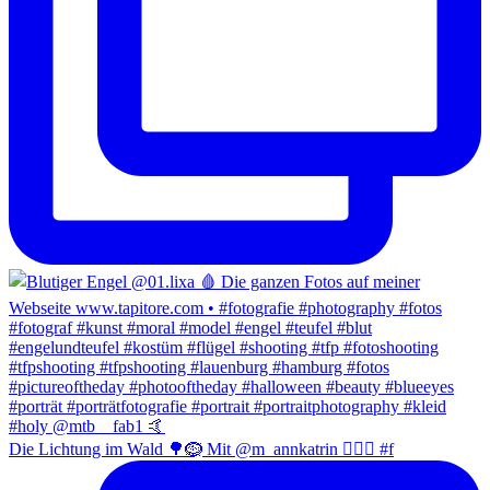
Die Lichtung im Wald 🌳🪹 Mit @m_annkatrin 🧍🏻‍♀️ #f