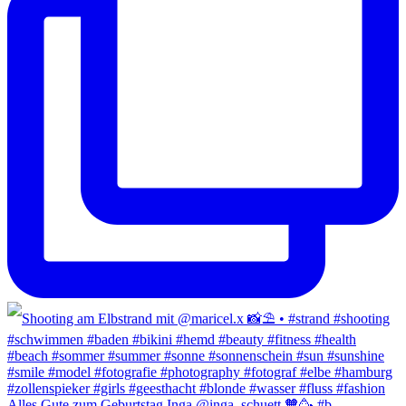
Alles Gute zum Geburtstag Inga @inga_schuett 🧡🥳 #b