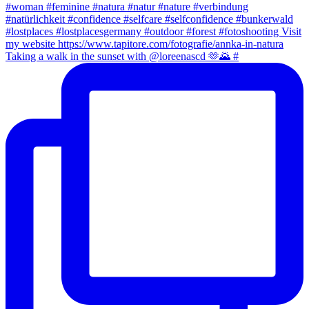
Taking a walk in the sunset with @loreenascd 🫶🌄 #