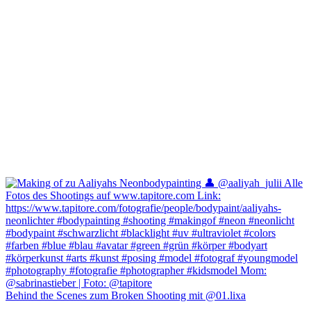
Behind the Scenes zum Broken Shooting mit @01.lixa